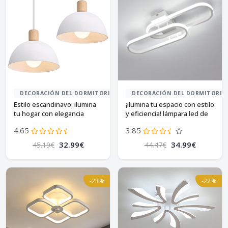
DECORACIÓN DEL DORMITORIO
DECORACIÓN DEL DORMITORIO
Estilo escandinavo: ilumina
¡ilumina tu espacio con estilo
tu hogar con elegancia
y eficiencia! lámpara led de
techo 32w
4.65
3.85
32.99€
34.99€
45.19€
44.47€
-23%
-22%