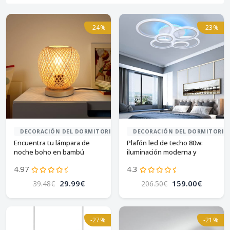
-24%
-23%
DECORACIÓN DEL DORMITORIO
DECORACIÓN DEL DORMITORIO
Encuentra tu lámpara de
Plafón led de techo 80w:
noche boho en bambú
iluminación moderna y
trenzado
versátil
4.97
4.3
29.99€
159.00€
39.48€
206.50€
-27%
-21%