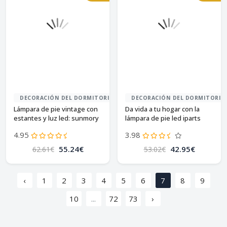
DECORACIÓN DEL DORMITORIO
DECORACIÓN DEL DORMITORIO
Lámpara de pie vintage con
Da vida a tu hogar con la
estantes y luz led: sunmory
lámpara de pie led iparts
expert
4.95
3.98
55.24€
42.95€
62.61€
53.02€
‹
1
2
3
4
5
6
7
8
9
10
...
72
73
›