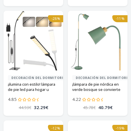
-28%
-11%
DECORACIÓN DEL DORMITORIO
DECORACIÓN DEL DORMITORIO
¡ilumina con estilo! lámpara
¡lámpara de pie nórdica en
de pie led para hogar u
verde bosque se convierte
oficina
en iluminación nórdica:
4.85
4.22
lámpara de pie en verde
bosque!
32.29€
40.79€
44.93€
45.78€
-12%
-19%