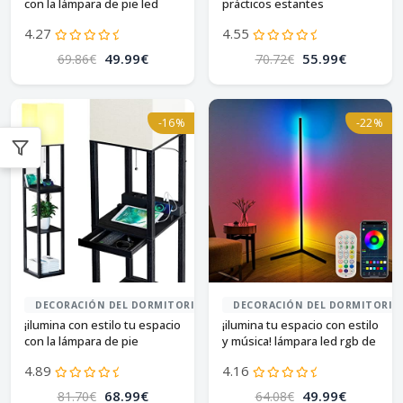
con la lámpara de pie led
prácticos estantes
bbhome!
¡descúbrela!
4.27
4.55
49.99€
55.99€
69.86€
70.72€
-16%
-22%
DECORACIÓN DEL DORMITORIO
DECORACIÓN DEL DORMITORIO
¡ilumina con estilo tu espacio
¡ilumina tu espacio con estilo
con la lámpara de pie
y música! lámpara led rgb de
sunmory!
165cm
4.89
4.16
68.99€
49.99€
81.70€
64.08€