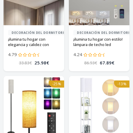
DECORACIÓN DEL DORMITORIO
DECORACIÓN DEL DORMITORIO
¡ilumina tu hogar con
¡ilumina tu hogar con estilo!
elegancia y calidez con
lámpara de techo led
lámpara led seamoon!
regulable
4.79
4.24
25.98€
67.89€
33.83€
86.93€
-25%
-13%