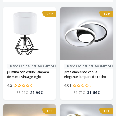
-22%
-14%
DECORACIÓN DEL DORMITORIO
DECORACIÓN DEL DORMITORIO
¡ilumina con estilo! lámpara
¡crea ambiente con la
de mesa vintage eglo
elegante lámpara de techo
carlton 2
seamoon!
4.2
4.01
25.99€
31.66€
33.26€
36.75€
-12%
-13%