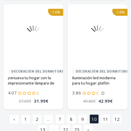
-14%
-14%
DECORACIÓN DEL DORMITORIO
DECORACIÓN DEL DORMITORIO
¡renueva tu hogar con la
Iluminación led moderna
impresionante lámpara de
para tu hogar: plafón
techo wowewa!
osairous 42w
4.07
3.86
31.99€
42.99€
37.00€
49.86€
‹
1
2
...
7
8
9
10
11
12
13
...
72
73
›