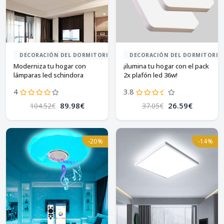
DECORACIÓN DEL DORMITORIO
DECORACIÓN DEL DORMITORIO
Moderniza tu hogar con
¡ilumina tu hogar con el pack
lámparas led schindora
2x plafón led 36w!
4
3.8
89.98€
26.59€
104.52€
37.05€
-20%
-14%