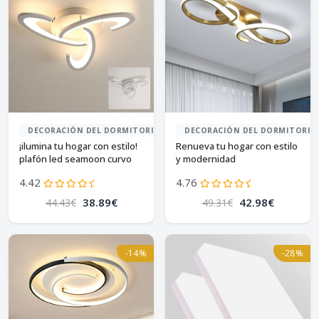
DECORACIÓN DEL DORMITORIO
DECORACIÓN DEL DORMITORIO
¡ilumina tu hogar con estilo!
Renueva tu hogar con estilo
plafón led seamoon curvo
y modernidad
4.42
4.76
38.89€
42.98€
44.43€
49.31€
-14%
-28%