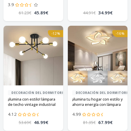
3.9
45.89€
34.99€
61.23€
44.91€
-12%
-16%
DECORACIÓN DEL DORMITORIO
DECORACIÓN DEL DORMITORIO
¡ilumina con estilo! lámpara
¡ilumina tu hogar con estilo y
de techo vintage industrial
ahorra energía con lámpara
led de techo!
4.12
4.99
46.99€
67.99€
53.69€
81.35€