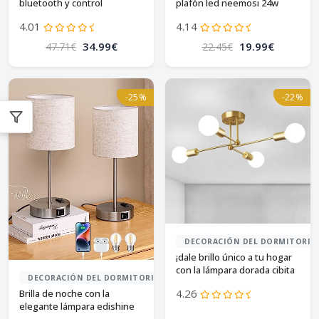
bluetooth y control
plafón led neemosi 24w
inteligente
regulable
4.01
4.14
34.99€
19.99€
47.71€
22.45€
-25%
-22%
DECORACIÓN DEL DORMITORIO
¡dale brillo único a tu hogar
con la lámpara dorada cibita
DECORACIÓN DEL DORMITORIO
sputnik!
4.26
Brilla de noche con la
elegante lámpara edishine