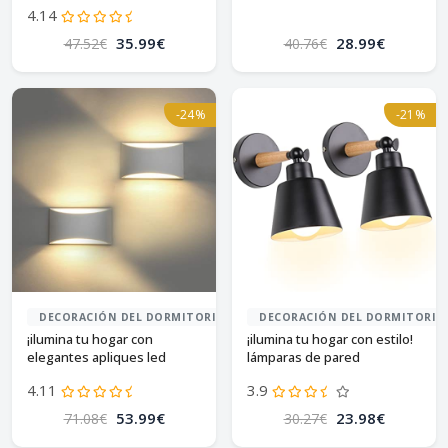
detarzinled!
4.14
35.99€
28.99€
47.52€
40.76€
-24%
-21%
DECORACIÓN DEL DORMITORIO
DECORACIÓN DEL DORMITORIO
¡ilumina tu hogar con
¡ilumina tu hogar con estilo!
elegantes apliques led
lámparas de pared
blancos!
modernas en madera y
4.11
3.9
metal.
53.99€
23.98€
71.08€
30.27€