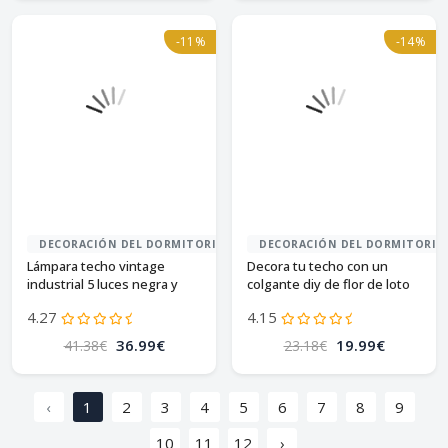
-11%
-14%
DECORACIÓN DEL DORMITORIO
DECORACIÓN DEL DORMITORIO
Lámpara techo vintage
Decora tu techo con un
industrial 5 luces negra y
colgante diy de flor de loto
dorada
blanca
4.27
4.15
36.99€
19.99€
41.38€
23.18€
‹
1
2
3
4
5
6
7
8
9
10
11
12
›