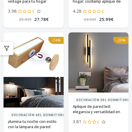
vintage para tu hogar
hogar: coollamp aplique de
pared
3.98
4.28
27.78€
25.99€
35.43€
34.50€
-24%
-29%
DECORACIÓN DEL DORMITORIO
Aplique de pared led:
elegancia y versatilidad en
DECORACIÓN DEL DORMITORIO
negro
3.81
¡ilumina tu noche con estilo
con la lámpara de pared