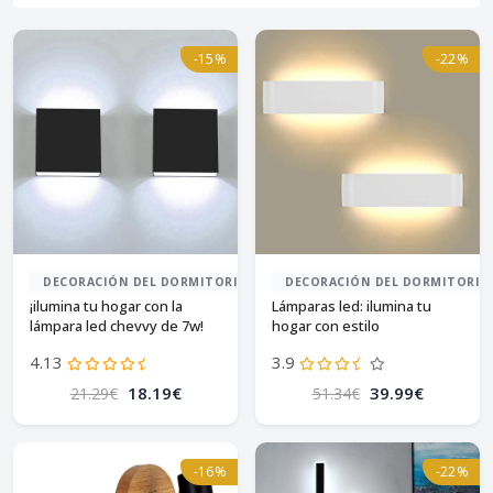
-15%
-22%
DECORACIÓN DEL DORMITORIO
DECORACIÓN DEL DORMITORIO
¡ilumina tu hogar con la
Lámparas led: ilumina tu
lámpara led chevvy de 7w!
hogar con estilo
4.13
3.9
18.19€
39.99€
21.29€
51.34€
-16%
-22%