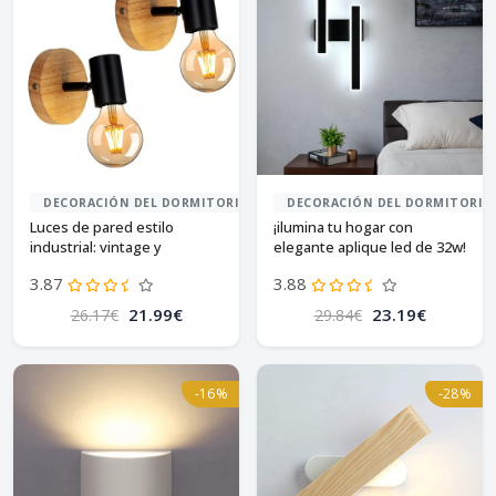
DECORACIÓN DEL DORMITORIO
DECORACIÓN DEL DORMITORIO
Luces de pared estilo
¡ilumina tu hogar con
industrial: vintage y
elegante aplique led de 32w!
acogedoras
3.87
3.88
21.99€
23.19€
26.17€
29.84€
-16%
-28%