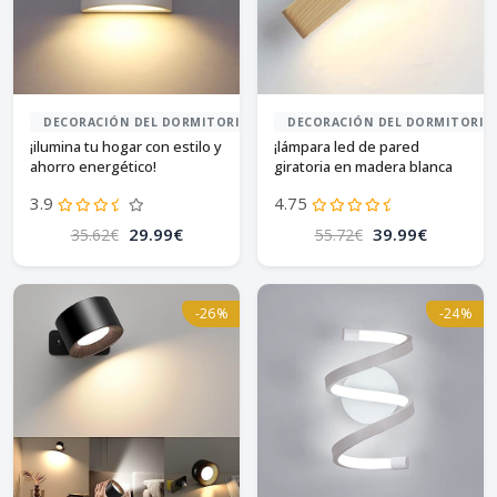
DECORACIÓN DEL DORMITORIO
DECORACIÓN DEL DORMITORIO
¡ilumina tu hogar con estilo y
¡lámpara led de pared
ahorro energético!
giratoria en madera blanca
cálida!
3.9
4.75
29.99€
39.99€
35.62€
55.72€
-26%
-24%