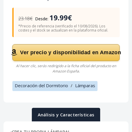
19.99€
23.18€
Desde:
*Precio de referencia (verificado el 10/08/2026). Los
costes y el stock se actualizan en la plataforma oficial.
Ver precio y disponibilidad en Amazon
Al hacer clic, serás redirigido a la ficha oficial del producto en
Amazon España.
Decoración del Dormitorio
/
Lámparas
Análisis y Características
¡CREA TU PROPIA LÁMPARA!