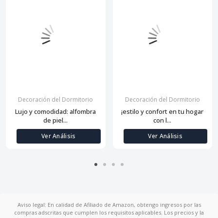
Decoración del Dormitorio
Decoración del Dormitorio
Lujo y comodidad: alfombra
¡estilo y confort en tu hogar
de piel...
con l...
Ver Análisis
Ver Análisis
Aviso legal: En calidad de Afiliado de Amazon, obtengo ingresos por las
compras adscritas que cumplen los requisitos aplicables. Los precios y la