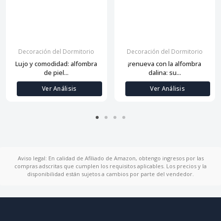
Decoración del Dormitorio
Decoración del Dormitorio
Lujo y comodidad: alfombra
¡renueva con la alfombra
de piel...
dalina: su...
Ver Análisis
Ver Análisis
Aviso legal: En calidad de Afiliado de Amazon, obtengo ingresos por las
compras adscritas que cumplen los requisitos aplicables. Los precios y la
disponibilidad están sujetos a cambios por parte del vendedor.