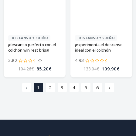
DESCANSO Y SUEÑO
DESCANSO Y SUEÑO
¡descanso perfecto con el
¡experimenta el descanso
colchón win rest brisa!
ideal con el colchón
todocama airsoft visco aloe
3.82
4.93
vera!
85.20€
109.90€
104.26€
133.04€
‹
1
2
3
4
5
6
›