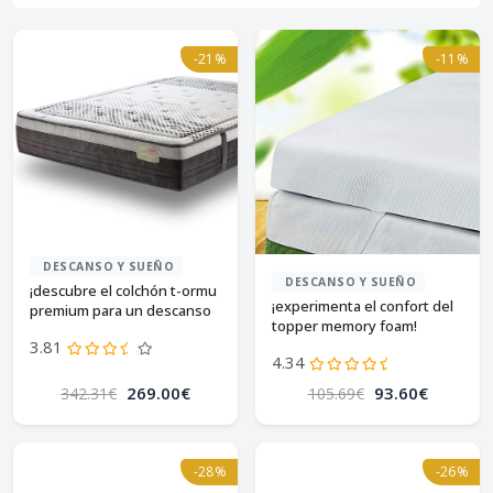
-21%
-11%
DESCANSO Y SUEÑO
DESCANSO Y SUEÑO
¡descubre el colchón t-ormu
¡experimenta el confort del
premium para un descanso
topper memory foam!
perfecto!
3.81
¡descúbrelo ya!
4.34
269.00€
93.60€
342.31€
105.69€
-28%
-26%