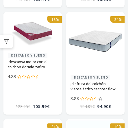
-18%
-24%
DESCANSO Y SUEÑO
¡descansa mejor con el
colchón dormio zafiro
viscoelástico!
4.83
DESCANSO Y SUEÑO
¡disfruta del colchón
viscoelástico cecotec flow
viscocare!
3.88
105.99€
94.90€
128.95€
124.81€
-24%
-10%