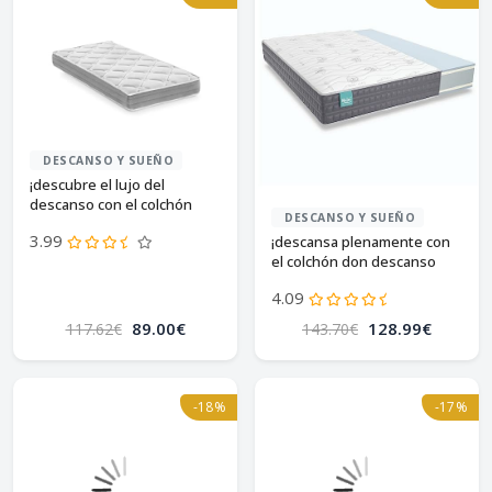
DESCANSO Y SUEÑO
¡descubre el lujo del
descanso con el colchón
DESCANSO Y SUEÑO
viscoelástico star!
3.99
¡descansa plenamente con
el colchón don descanso
mulhacén 90x200!
4.09
89.00€
128.99€
117.62€
143.70€
-18%
-17%