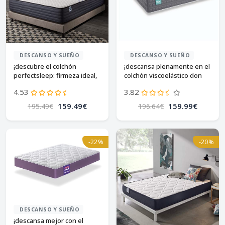
DESCANSO Y SUEÑO
DESCANSO Y SUEÑO
¡descubre el colchón
¡descansa plenamente en el
perfectsleep: firmeza ideal,
colchón viscoelástico don
transpirable y reversible!
descanso mulhacén! 🌙
4.53
3.82
159.49€
159.99€
195.49€
196.64€
-22%
-20%
DESCANSO Y SUEÑO
¡descansa mejor con el