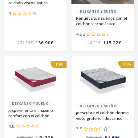
colchón viscoelástico
todocama airsoft!
DESCANSO Y SUEÑO
4
Renueva tus sueños con el
colchón viscoelástico
dreaming kamahaus
4.92
136.90€
115.22€
174.59€
144.21€
-10%
-26%
DESCANSO Y SUEÑO
DESCANSO Y SUEÑO
¡experimenta el máximo
¡descubre el colchón dormio
confort con el colchón
visco grafeno! ¡descanso
dormio zafiro!
perfecto!
4.8
3.9
126.11€
95.99€
140.60€
129.97€