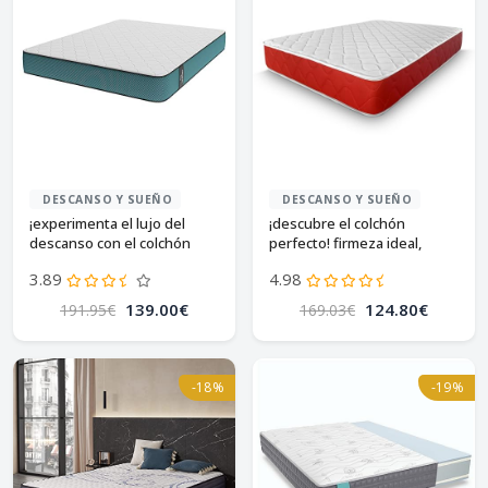
DESCANSO Y SUEÑO
DESCANSO Y SUEÑO
¡experimenta el lujo del
¡descubre el colchón
descanso con el colchón
perfecto! firmeza ideal,
cecotec viscomfort+!
antiácaros y transpirable. 🛏️
3.89
4.98
139.00€
124.80€
191.95€
169.03€
-18%
-19%