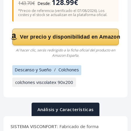
128.99€
143.70€
Desde:
*Precio de referencia (verificado el 07/08/2026). Los
costes y el stock se actualizan en la plataforma oficial.
Ver precio y disponibilidad en Amazon
Al hacer clic, serás redirigido a la ficha oficial del producto en
Amazon España.
Descanso y Sueño
/
Colchones
colchones viscolatex 90x200
Análisis y Características
SISTEMA VISCONFORT:
Fabricado de forma