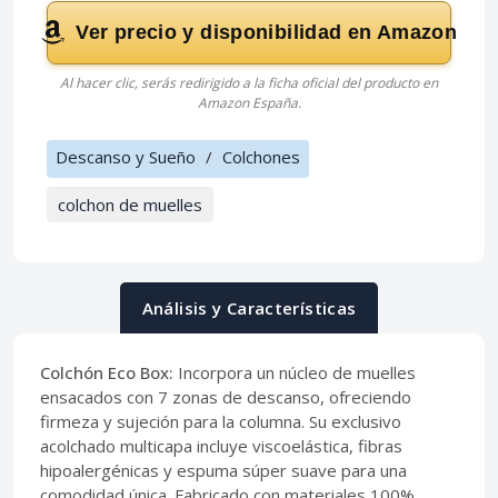
Ver precio y disponibilidad en Amazon
Al hacer clic, serás redirigido a la ficha oficial del producto en
Amazon España.
Descanso y Sueño
/
Colchones
colchon de muelles
Análisis y Características
Colchón Eco Box:
Incorpora un núcleo de muelles
ensacados con 7 zonas de descanso, ofreciendo
firmeza y sujeción para la columna. Su exclusivo
acolchado multicapa incluye viscoelástica, fibras
hipoalergénicas y espuma súper suave para una
comodidad única. Fabricado con materiales 100%