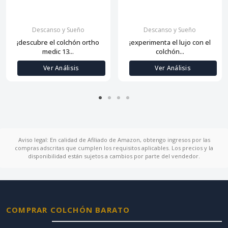
Descanso y Sueño
Descanso y Sueño
¡descubre el colchón ortho
¡experimenta el lujo con el
medic 13...
colchón...
Ver Análisis
Ver Análisis
Aviso legal: En calidad de Afiliado de Amazon, obtengo ingresos por las
compras adscritas que cumplen los requisitos aplicables. Los precios y la
disponibilidad están sujetos a cambios por parte del vendedor.
COMPRAR COLCHÓN BARATO