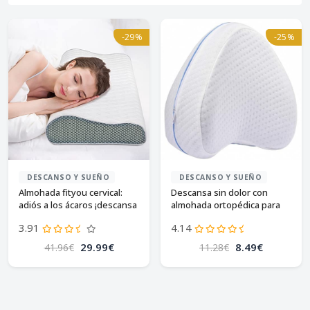
-29%
-25%
DESCANSO Y SUEÑO
DESCANSO Y SUEÑO
Almohada fityou cervical:
Descansa sin dolor con
adiós a los ácaros ¡descansa
almohada ortopédica para
mejor!
piernas y rodillas
3.91
4.14
29.99€
8.49€
41.96€
11.28€