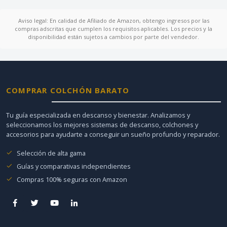
Aviso legal: En calidad de Afiliado de Amazon, obtengo ingresos por las
compras adscritas que cumplen los requisitos aplicables. Los precios y la
disponibilidad están sujetos a cambios por parte del vendedor.
COMPRAR COLCHÓN BARATO
Tu guía especializada en descanso y bienestar. Analizamos y
seleccionamos los mejores sistemas de descanso, colchones y
accesorios para ayudarte a conseguir un sueño profundo y reparador.
Selección de alta gama
Guías y comparativas independientes
Compras 100% seguras con Amazon