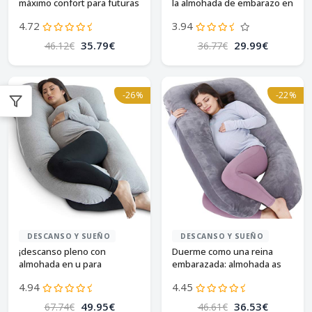
máximo confort para futuras
la almohada de embarazo en
mamás!
forma de u!
4.72
3.94
35.79€
29.99€
46.12€
36.77€
-26%
-22%
DESCANSO Y SUEÑO
DESCANSO Y SUEÑO
¡descanso pleno con
Duerme como una reina
almohada en u para
embarazada: almohada as
embarazadas!
awesling
4.94
4.45
49.95€
36.53€
67.74€
46.61€