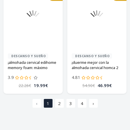
DESCANSO Y SUEÑO
DESCANSO Y SUEÑO
¡almohada cervical edihome
¡duerme mejor con la
memory foam: máximo
almohada cervical homca 2
confort!
en 1!
3.9
4.81
19.99€
46.99€
22.26€
54.90€
‹
1
2
3
4
›