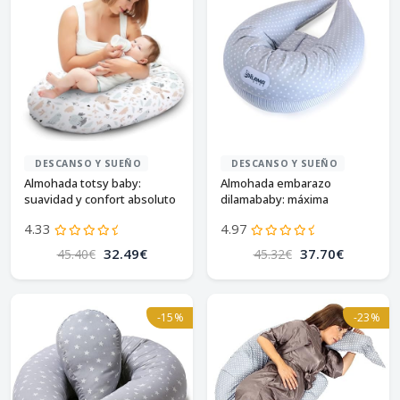
DESCANSO Y SUEÑO
DESCANSO Y SUEÑO
Almohada totsy baby:
Almohada embarazo
suavidad y confort absoluto
dilamababy: máxima
comodidad para mamá
4.33
4.97
32.49€
37.70€
45.40€
45.32€
-15%
-23%