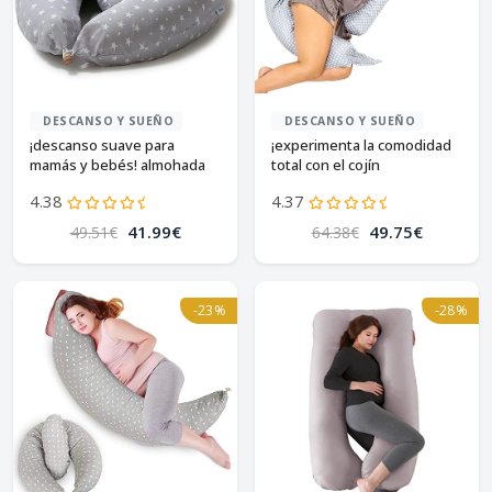
DESCANSO Y SUEÑO
DESCANSO Y SUEÑO
¡descanso suave para
¡experimenta la comodidad
mamás y bebés! almohada
total con el cojín
niimo embarazo 🌟
multifunción koala babycare!
4.38
4.37
41.99€
49.75€
49.51€
64.38€
-23%
-28%