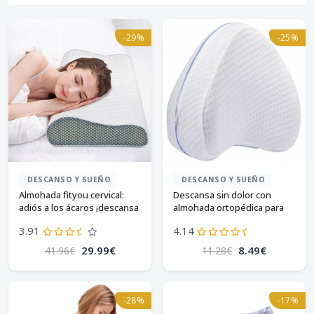
-29%
-25%
DESCANSO Y SUEÑO
DESCANSO Y SUEÑO
Almohada fityou cervical:
Descansa sin dolor con
adiós a los ácaros ¡descansa
almohada ortopédica para
mejor!
piernas y rodillas
3.91
4.14
29.99€
8.49€
41.96€
11.28€
-28%
-17%