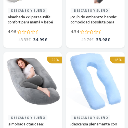
DESCANSO Y SUEÑO
DESCANSO Y SUEÑO
Almohada xxl perseusife:
¡cojín de embarazo bannio:
confort para mamá y bebé
comodidad absoluta para
mamás felices!
4.96
4.34
34.99€
35.98€
45.53€
49.74€
-22%
-18%
DESCANSO Y SUEÑO
DESCANSO Y SUEÑO
¡almohada otauoaea:
¡descansa plenamente con