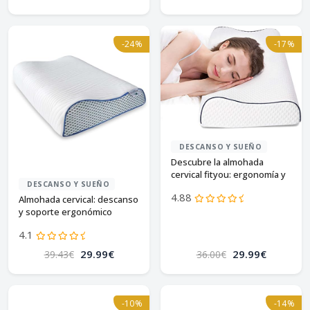
-24%
-17%
DESCANSO Y SUEÑO
Descubre la almohada
cervical fityou: ergonomía y
DESCANSO Y SUEÑO
confort
4.88
Almohada cervical: descanso
y soporte ergonómico
4.1
29.99€
29.99€
39.43€
36.00€
-10%
-14%