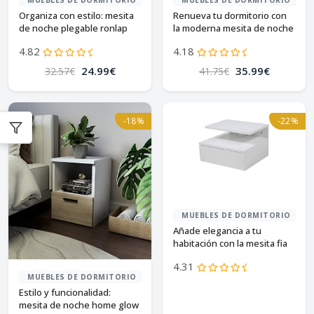
MUEBLES DE DORMITORIO
MUEBLES DE DORMITORIO
Organiza con estilo: mesita
Renueva tu dormitorio con
de noche plegable ronlap
la moderna mesita de noche
ibuyke
4.82
4.18
24.99€
35.99€
32.57€
41.75€
-18%
-22%
MUEBLES DE DORMITORIO
Añade elegancia a tu
habitación con la mesita fia
de ac design
4.31
MUEBLES DE DORMITORIO
Estilo y funcionalidad:
mesita de noche home glow