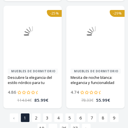
-25%
-29%
MUEBLES DE DORMITORIO
MUEBLES DE DORMITORIO
Descubre la elegancia del
Mesita de noche blanca:
estilo nórdico para tu
elegancia y funcionalidad
habitación
4.86
4.74
85.99€
55.99€
114.04€
78.33€
‹
1
2
3
4
5
6
7
8
9
10
...
26
27
›