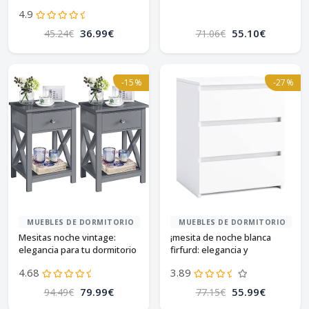
sonoma
4.9
36.99€
55.10€
45.24€
71.06€
-15%
-27%
MUEBLES DE DORMITORIO
MUEBLES DE DORMITORIO
Mesitas noche vintage:
¡mesita de noche blanca
elegancia para tu dormitorio
firfurd: elegancia y
funcionalidad!
4.68
3.89
79.99€
55.99€
94.49€
77.15€