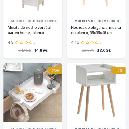
MUEBLES DE DORMITORIO
MUEBLES DE DORMITORIO
Mesita de noche versátil
Noches de elegancia: mesita
baroni home, ¡blanco
en blanco, 35x35x48 cm
elegante!
4.8
4.13
44.99€
38.05€
54.18€
52.09€
-23%
-14%