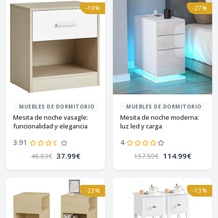
-19%
-27%
MUEBLES DE DORMITORIO
MUEBLES DE DORMITORIO
Mesita de noche vasagle:
Mesita de noche moderna:
funcionalidad y elegancia
luz led y carga
3.91
4
37.99€
114.99€
46.83€
157.59€
-23%
-13%