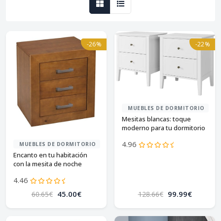
-26%
-22%
MUEBLES DE DORMITORIO
Mesitas blancas: toque
moderno para tu dormitorio
4.96
MUEBLES DE DORMITORIO
Encanto en tu habitación
con la mesita de noche
dogar kynus en cerezo
4.46
45.00€
99.99€
60.65€
128.66€