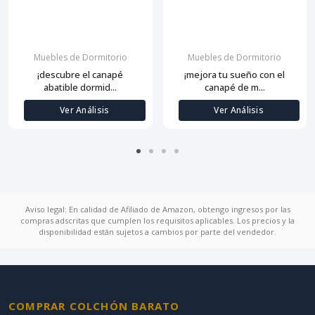
Muebles de Dormitorio
Muebles de Dormitorio
¡descubre el canapé
¡mejora tu sueño con el
abatible dormid...
canapé de m...
Ver Análisis
Ver Análisis
Aviso legal: En calidad de Afiliado de Amazon, obtengo ingresos por las
compras adscritas que cumplen los requisitos aplicables. Los precios y la
disponibilidad están sujetos a cambios por parte del vendedor.
COMPRAR COLCHÓN BARATO