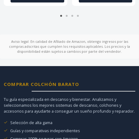
Aviso legal: En calidad de Afiliado de Amazon, obtengo ingresos por las
compras adscritas que cumplen los requisitos aplicables. Los precios y la
disponibilidad están sujetos a cambios por parte del vendedor.
COMPRAR COLCHÓN BARATO
Tu guía especializada en descanso y bienestar. Analizamos y
seleccionamos los mejores sistemas de descanso, colchones y
accesorios para ayudarte a conseguir un sueño profundo y reparador.
Selección de alta gama
Guías y comparativas independientes
Compras 100% seguras con Amazon