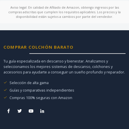
Aviso legal: En calidad de Afiliado de Amazon, obtengo ingresos por las
compras adscritas que cumplen los requisitos aplicables. Los precios y la
disponibilidad están sujetos a cambios por parte del vendedor.
COMPRAR COLCHÓN BARATO
Tu guía especializada en descanso y bienestar. Analizamos y
seleccionamos los mejores sistemas de descanso, colchones y
accesorios para ayudarte a conseguir un sueño profundo y reparador.
Selección de alta gama
Guías y comparativas independientes
Compras 100% seguras con Amazon