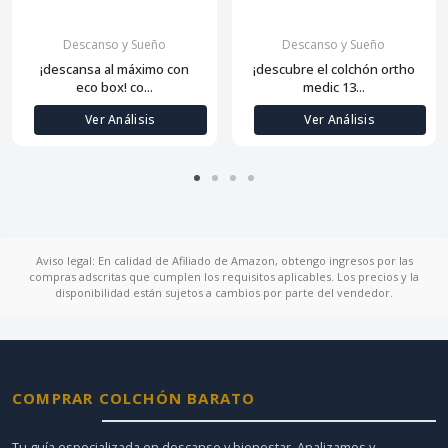
Descanso y Sueño
Descanso y Sueño
¡descansa al máximo con
¡descubre el colchón ortho
eco box! co...
medic 13...
Ver Análisis
Ver Análisis
Aviso legal: En calidad de Afiliado de Amazon, obtengo ingresos por las
compras adscritas que cumplen los requisitos aplicables. Los precios y la
disponibilidad están sujetos a cambios por parte del vendedor.
COMPRAR COLCHÓN BARATO
Tu guía especializada en descanso y bienestar. Analizamos y