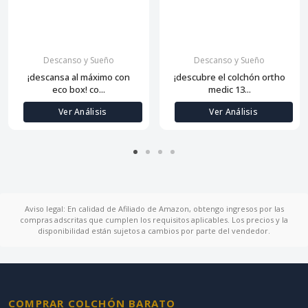
Descanso y Sueño
Descanso y Sueño
¡descansa al máximo con
¡descubre el colchón ortho
eco box! co...
medic 13...
Ver Análisis
Ver Análisis
Aviso legal: En calidad de Afiliado de Amazon, obtengo ingresos por las
compras adscritas que cumplen los requisitos aplicables. Los precios y la
disponibilidad están sujetos a cambios por parte del vendedor.
COMPRAR COLCHÓN BARATO