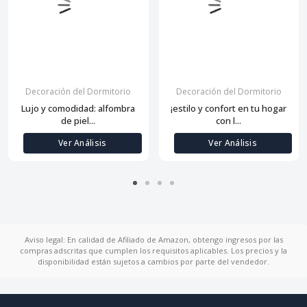
Decoración del Dormitorio
Decoración del Dormitorio
Lujo y comodidad: alfombra
¡estilo y confort en tu hogar
de piel...
con l...
Ver Análisis
Ver Análisis
Aviso legal: En calidad de Afiliado de Amazon, obtengo ingresos por las
compras adscritas que cumplen los requisitos aplicables. Los precios y la
disponibilidad están sujetos a cambios por parte del vendedor.