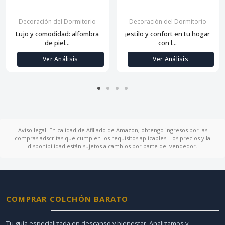
Decoración del Dormitorio
Decoración del Dormitorio
Lujo y comodidad: alfombra
¡estilo y confort en tu hogar
de piel...
con l...
Ver Análisis
Ver Análisis
Aviso legal: En calidad de Afiliado de Amazon, obtengo ingresos por las
compras adscritas que cumplen los requisitos aplicables. Los precios y la
disponibilidad están sujetos a cambios por parte del vendedor.
COMPRAR COLCHÓN BARATO
Tu guía especializada en descanso y bienestar. Analizamos y