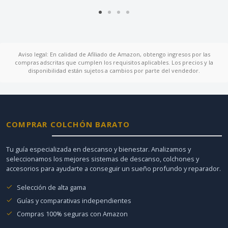
Aviso legal: En calidad de Afiliado de Amazon, obtengo ingresos por las
compras adscritas que cumplen los requisitos aplicables. Los precios y la
disponibilidad están sujetos a cambios por parte del vendedor.
COMPRAR COLCHÓN BARATO
Tu guía especializada en descanso y bienestar. Analizamos y
seleccionamos los mejores sistemas de descanso, colchones y
accesorios para ayudarte a conseguir un sueño profundo y reparador.
Selección de alta gama
Guías y comparativas independientes
Compras 100% seguras con Amazon