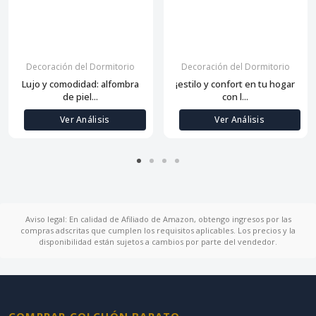
Decoración del Dormitorio
Decoración del Dormitorio
Lujo y comodidad: alfombra
¡estilo y confort en tu hogar
de piel...
con l...
Ver Análisis
Ver Análisis
Aviso legal: En calidad de Afiliado de Amazon, obtengo ingresos por las
compras adscritas que cumplen los requisitos aplicables. Los precios y la
disponibilidad están sujetos a cambios por parte del vendedor.
COMPRAR COLCHÓN BARATO