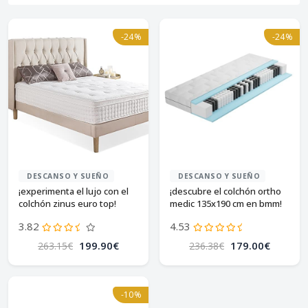
-24%
-24%
DESCANSO Y SUEÑO
DESCANSO Y SUEÑO
¡experimenta el lujo con el
¡descubre el colchón ortho
colchón zinus euro top!
medic 135x190 cm en bmm!
3.82
4.53
199.90€
179.00€
263.15€
236.38€
-10%