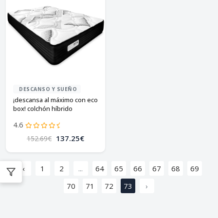
DESCANSO Y SUEÑO
¡descansa al máximo con eco
box! colchón híbrido
viscoelástico - firmeza
4.6
intermedia 90x190
137.25€
152.69€
‹
1
2
...
64
65
66
67
68
69
70
71
72
73
›