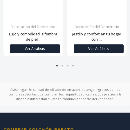
Decoración del Dormitorio
Decoración del Dormitorio
Lujo y comodidad: alfombra
¡estilo y confort en tu hogar
de piel...
con l...
Ver Análisis
Ver Análisis
Aviso legal: En calidad de Afiliado de Amazon, obtengo ingresos por las
compras adscritas que cumplen los requisitos aplicables. Los precios y la
disponibilidad están sujetos a cambios por parte del vendedor.
COMPRAR COLCHÓN BARATO