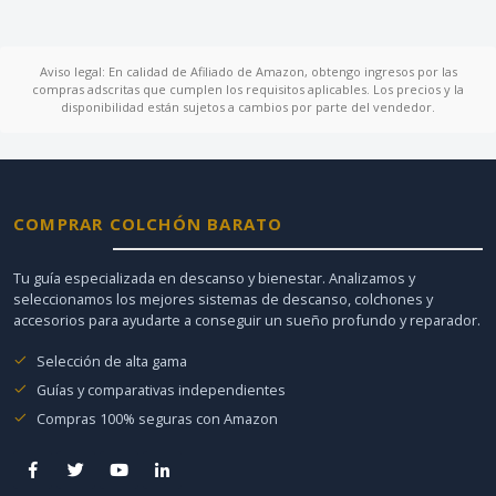
Aviso legal: En calidad de Afiliado de Amazon, obtengo ingresos por las
compras adscritas que cumplen los requisitos aplicables. Los precios y la
disponibilidad están sujetos a cambios por parte del vendedor.
COMPRAR COLCHÓN BARATO
Tu guía especializada en descanso y bienestar. Analizamos y
seleccionamos los mejores sistemas de descanso, colchones y
accesorios para ayudarte a conseguir un sueño profundo y reparador.
Selección de alta gama
Guías y comparativas independientes
Compras 100% seguras con Amazon