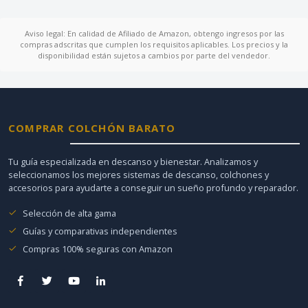
Aviso legal: En calidad de Afiliado de Amazon, obtengo ingresos por las
compras adscritas que cumplen los requisitos aplicables. Los precios y la
disponibilidad están sujetos a cambios por parte del vendedor.
COMPRAR COLCHÓN BARATO
Tu guía especializada en descanso y bienestar. Analizamos y
seleccionamos los mejores sistemas de descanso, colchones y
accesorios para ayudarte a conseguir un sueño profundo y reparador.
Selección de alta gama
Guías y comparativas independientes
Compras 100% seguras con Amazon