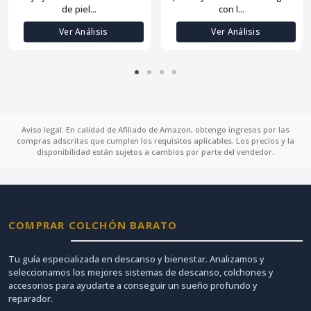
de piel...
con l...
Ver Análisis
Ver Análisis
Aviso legal: En calidad de Afiliado de Amazon, obtengo ingresos por las
compras adscritas que cumplen los requisitos aplicables. Los precios y la
disponibilidad están sujetos a cambios por parte del vendedor.
COMPRAR COLCHÓN BARATO
Tu guía especializada en descanso y bienestar. Analizamos y
seleccionamos los mejores sistemas de descanso, colchones y
accesorios para ayudarte a conseguir un sueño profundo y
reparador.