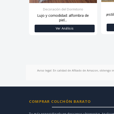
Decoración del Dormitorio
¡esti
Lujo y comodidad: alfombra de
piel...
Ver Análisis
Aviso legal: En calidad de Afiliado de Amazon, obtengo i
COMPRAR COLCHÓN BARATO
Tu guía especializada en descanso y bienestar. Analiz