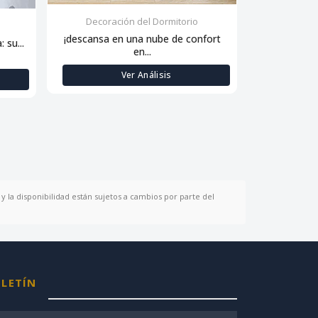
Decoración del Dormitorio
Decora
¡descansa en una nube de confort
 su...
Siente la sua
en...
Ver Análisis
y la disponibilidad están sujetos a cambios por parte del
LETÍN