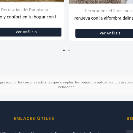
Decoración del Dormitorio
Decoración del Dormitorio
lo y confort en tu hogar con l...
¡renueva con la alfombra dalina:
Ver Análisis
Ver Análisis
ngresos por las compras adscritas que cumplen los requisitos aplicables. Los precios 
vendedor.
ENLACES ÚTILES
BO
amos