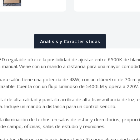
Análisis y Características
 regulable ofrece la posibilidad de ajustar entre 6500K de blanc
 manual. Viene con un mando a distancia para una mayor comodid
ara salón tiene una potencia de 48W, con un diámetro de 70cm y 
mplazable. Cuenta con un flujo luminoso de 5400LM y opera a 220V.
l de alta calidad y pantalla acrílica de alta transmitancia de luz
. Incluye un mando a distancia para un control sencillo.
 la iluminación de techos en salas de estar y dormitorios, propor
e campo, oficinas, salas de estudio y reuniones.
nda, los clientes son lo más importante. Si surge alguna duda so