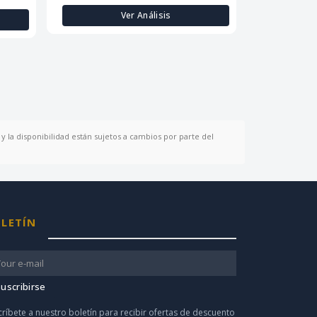
Ver Análisis
y la disponibilidad están sujetos a cambios por parte del
LETÍN
uscribirse
críbete a nuestro boletín para recibir ofertas de descuento