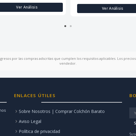
Ver Análisis
Ver Análisis
ngresos por las compras adscritas que cumplen los requisitos aplicables. Los precios 
vendedor.
ENLACES ÚTILES
BO
amos
Sobre Nosotros | Comprar Colchón Barato
Aviso Legal
S
Política de privacidad
Sus