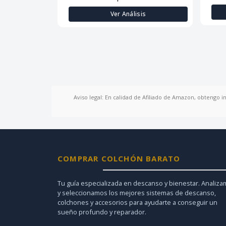
Ver Análisis
Aviso legal: En calidad de Afiliado de Amazon, obtengo i
COMPRAR COLCHÓN BARATO
Tu guía especializada en descanso y bienestar. Analiz
y seleccionamos los mejores sistemas de descanso,
colchones y accesorios para ayudarte a conseguir un
sueño profundo y reparador.