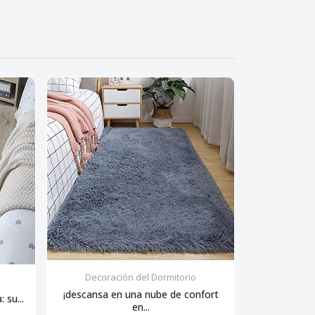
Decoración del Dormitorio
Decora
¡descansa en una nube de confort
 su...
Siente la sua
en...