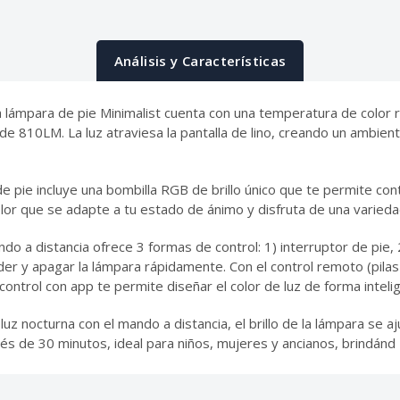
Análisis y Características
La lámpara de pie Minimalist cuenta con una temperatura de color
e 810LM. La luz atraviesa la pantalla de lino, creando un ambiente
de pie incluye una bombilla RGB de brillo único que te permite co
color que se adapte a tu estado de ánimo y disfruta de una varied
do a distancia ofrece 3 formas de control: 1) interruptor de pie,
er y apagar la lámpara rápidamente. Con el control remoto (pilas
 El control con app te permite diseñar el color de luz de forma inteli
e luz nocturna con el mando a distancia, el brillo de la lámpara s
 de 30 minutos, ideal para niños, mujeres y ancianos, brindánd