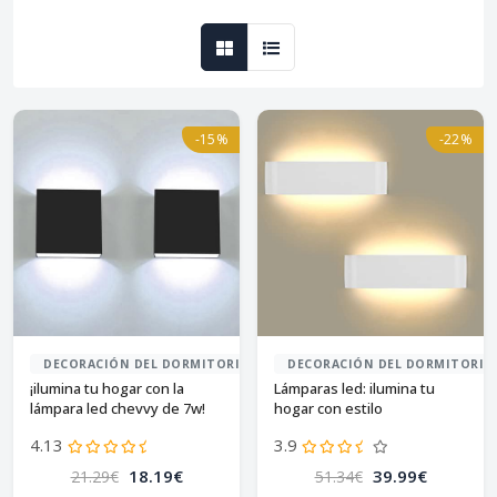
-15%
-22%
DECORACIÓN DEL DORMITORIO
DECORACIÓN DEL DORMITORIO
¡ilumina tu hogar con la
Lámparas led: ilumina tu
lámpara led chevvy de 7w!
hogar con estilo
4.13
3.9
18.19€
39.99€
21.29€
51.34€