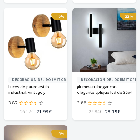
-16%
-22%
DECORACIÓN DEL DORMITORIO
DECORACIÓN DEL DORMITORIO
Luces de pared estilo
¡ilumina tu hogar con
industrial: vintage y
elegante aplique led de 32w!
acogedoras
3.87
3.88
21.99€
23.19€
26.17€
29.84€
-16%