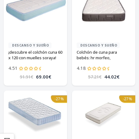
DESCANSO Y SUEÑO
DESCANSO Y SUEÑO
¡descubre el colchón cuna 60
Colchón de cuna para
x 120 con muelles soraya!
bebés: hr morfeo,
certificado oeko-tex®
4.51
4.18
69.00€
44.02€
91.91€
57.21€
-27%
-27%