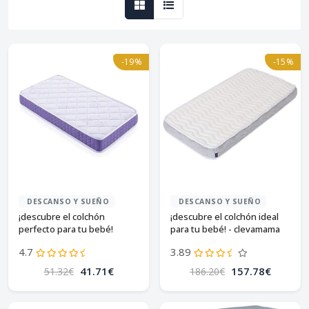
-19%
-15%
DESCANSO Y SUEÑO
DESCANSO Y SUEÑO
¡descubre el colchón
¡descubre el colchón ideal
perfecto para tu bebé!
para tu bebé! - clevamama
60x120 cm
4.7
3.89
41.71€
157.78€
51.32€
186.20€