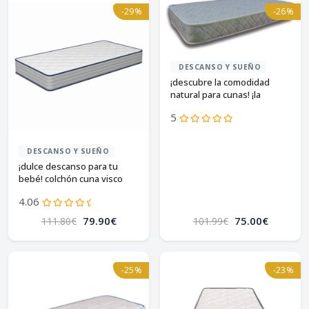
-29%
-26%
DESCANSO Y SUEÑO
¡descubre la comodidad
natural para cunas! ¡la
cigüeña te espera!
5
DESCANSO Y SUEÑO
¡dulce descanso para tu
bebé! colchón cuna visco
baby® | reversible |
4.06
suavidad premium |
certificados| 120x60 cm
79.90€
75.00€
111.80€
101.99€
-25%
-23%