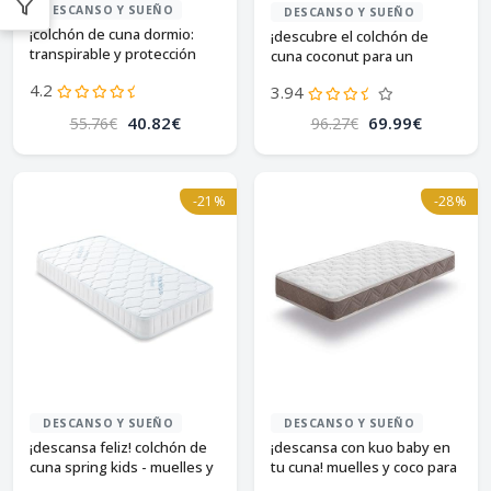
DESCANSO Y SUEÑO
DESCANSO Y SUEÑO
¡colchón de cuna dormio:
¡descubre el colchón de
transpirable y protección
cuna coconut para un
total!
descanso seguro y natural!
4.2
3.94
40.82€
69.99€
55.76€
96.27€
-21%
-28%
DESCANSO Y SUEÑO
DESCANSO Y SUEÑO
¡descansa feliz! colchón de
¡descansa con kuo baby en
cuna spring kids - muelles y
tu cuna! muelles y coco para
multicapa
confort