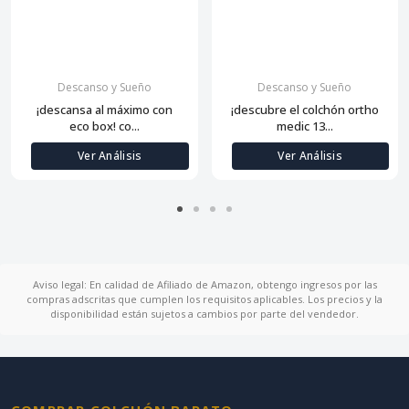
Descanso y Sueño
Descanso y Sueño
¡descansa al máximo con
¡descubre el colchón ortho
eco box! co...
medic 13...
Ver Análisis
Ver Análisis
Aviso legal: En calidad de Afiliado de Amazon, obtengo ingresos por las
compras adscritas que cumplen los requisitos aplicables. Los precios y la
disponibilidad están sujetos a cambios por parte del vendedor.