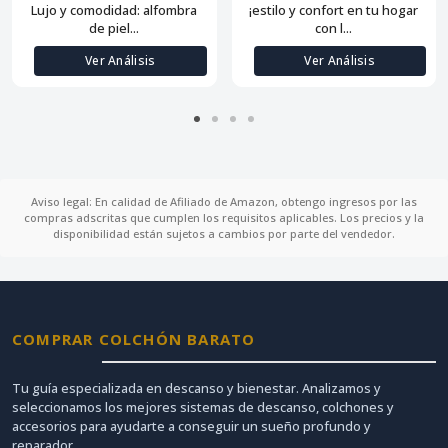
Lujo y comodidad: alfombra
¡estilo y confort en tu hogar
de piel...
con l...
Ver Análisis
Ver Análisis
Aviso legal: En calidad de Afiliado de Amazon, obtengo ingresos por las
compras adscritas que cumplen los requisitos aplicables. Los precios y la
disponibilidad están sujetos a cambios por parte del vendedor.
COMPRAR COLCHÓN BARATO
Tu guía especializada en descanso y bienestar. Analizamos y
seleccionamos los mejores sistemas de descanso, colchones y
accesorios para ayudarte a conseguir un sueño profundo y
reparador.