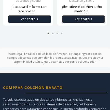
Descanso y Sueño
Descanso y Sueño
¡descansa al máximo con
¡descubre el colchón ortho
eco box! co...
medic 13...
Ver Análisis
Ver Análisis
Aviso legal: En calidad de Afiliado de Amazon, obtengo ingresos por las
compras adscritas que cumplen los requisitos aplicables. Los precios y la
disponibilidad están sujetos a cambios por parte del vendedor.
COMPRAR COLCHÓN BARATO
Tu guía especializada en descanso y bienestar. Analizamos y
seleccionamos los mejores sistemas de descanso, colchones y
accesorios para ayudarte a conseguir un sueño profundo y reparador.