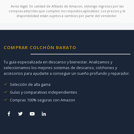
Aviso legal: En calidad de Afiliado de Amazon, obtengo ingresos por las
compras adscritas que cumplen los requisitos aplicables. Los precios y la
disponibilidad están sujetos a cambios por parte del vendedor.
COMPRAR COLCHÓN BARATO
Tu guía especializada en descanso y bienestar. Analizamos y
seleccionamos los mejores sistemas de descanso, colchones y
accesorios para ayudarte a conseguir un sueño profundo y reparador.
Selección de alta gama
Guías y comparativas independientes
Compras 100% seguras con Amazon