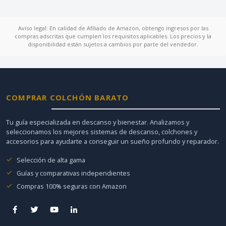
Aviso legal: En calidad de Afiliado de Amazon, obtengo ingresos por las
compras adscritas que cumplen los requisitos aplicables. Los precios y la
disponibilidad están sujetos a cambios por parte del vendedor.
COMPRAR COLCHÓN BARATO
Tu guía especializada en descanso y bienestar. Analizamos y
seleccionamos los mejores sistemas de descanso, colchones y
accesorios para ayudarte a conseguir un sueño profundo y reparador.
Selección de alta gama
Guías y comparativas independientes
Compras 100% seguras con Amazon