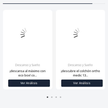
Descanso y Sueño
Descanso y Sueño
¡descansa al máximo con
¡descubre el colchón ortho
eco box! co...
medic 13...
Ver Análisis
Ver Análisis