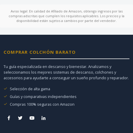
Aviso legal: En calidad de Afiliado de Amazon, obtengo ingresos por las
compras adscritas que cumplen los requisitos aplicables. Los precios y la
disponibilidad están sujetos a cambios por parte del vendedor.
COMPRAR COLCHÓN BARATO
Tu guía especializada en descanso y bienestar. Analizamos y
seleccionamos los mejores sistemas de descanso, colchones y
accesorios para ayudarte a conseguir un sueño profundo y reparador.
Selección de alta gama
Guías y comparativas independientes
Compras 100% seguras con Amazon