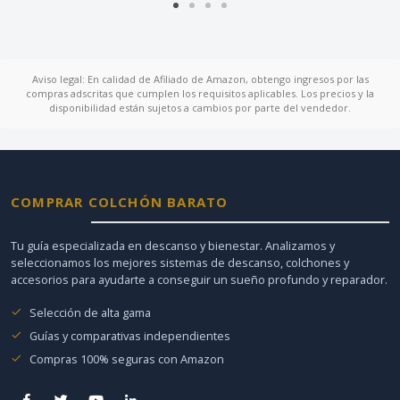
Aviso legal: En calidad de Afiliado de Amazon, obtengo ingresos por las
compras adscritas que cumplen los requisitos aplicables. Los precios y la
disponibilidad están sujetos a cambios por parte del vendedor.
COMPRAR COLCHÓN BARATO
Tu guía especializada en descanso y bienestar. Analizamos y
seleccionamos los mejores sistemas de descanso, colchones y
accesorios para ayudarte a conseguir un sueño profundo y reparador.
Selección de alta gama
Guías y comparativas independientes
Compras 100% seguras con Amazon