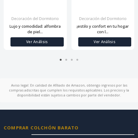
Decoración del Dormitorio
Decoración del Dormitorio
Lujo y comodidad: alfombra
¡estilo y confort en tu hogar
de piel...
con l...
Ver Análisis
Ver Análisis
Aviso legal: En calidad de Afiliado de Amazon, obtengo ingresos por las
compras adscritas que cumplen los requisitos aplicables. Los precios y la
disponibilidad están sujetos a cambios por parte del vendedor.
COMPRAR COLCHÓN BARATO