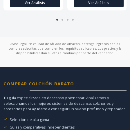
Ver Análisis
Ver Análisis
Aviso legal: En calidad de Afiliado de Amazon, obtengo ingresos por las
compras adscritas que cumplen los requisitos aplicables. Los precios y la
disponibilidad están sujetos a cambios por parte del vendedor.
COMPRAR COLCHÓN BARATO
Tu guía especializada en descanso y bienestar. Analizamos y
seleccionamos los mejores sistemas de descanso, colchones y
accesorios para ayudarte a conseguir un sueño profundo y reparador.
Selección de alta gama
Guías y comparativas independientes