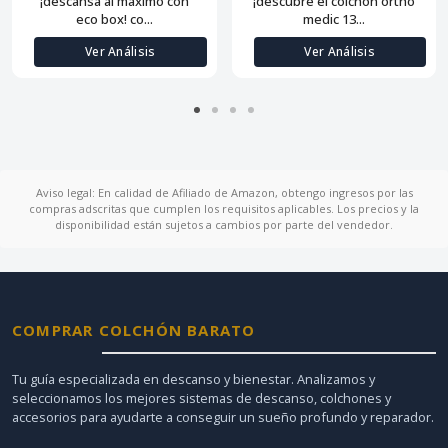
¡descansa al máximo con
¡descubre el colchón ortho
eco box! co...
medic 13...
Ver Análisis
Ver Análisis
Aviso legal: En calidad de Afiliado de Amazon, obtengo ingresos por las
compras adscritas que cumplen los requisitos aplicables. Los precios y la
disponibilidad están sujetos a cambios por parte del vendedor.
COMPRAR COLCHÓN BARATO
Tu guía especializada en descanso y bienestar. Analizamos y
seleccionamos los mejores sistemas de descanso, colchones y
accesorios para ayudarte a conseguir un sueño profundo y reparador.