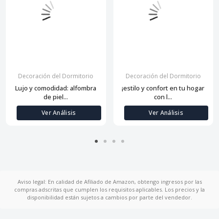
Decoración del Dormitorio
Decoración del Dormitorio
Lujo y comodidad: alfombra
¡estilo y confort en tu hogar
de piel...
con l...
Ver Análisis
Ver Análisis
Aviso legal: En calidad de Afiliado de Amazon, obtengo ingresos por las
compras adscritas que cumplen los requisitos aplicables. Los precios y la
disponibilidad están sujetos a cambios por parte del vendedor.