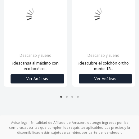
Descanso y Sueño
Descanso y Sueño
¡descansa al máximo con
¡descubre el colchón ortho
eco box! co...
medic 13...
Ver Análisis
Ver Análisis
Aviso legal: En calidad de Afiliado de Amazon, obtengo ingresos por las
compras adscritas que cumplen los requisitos aplicables. Los precios y la
disponibilidad están sujetos a cambios por parte del vendedor.