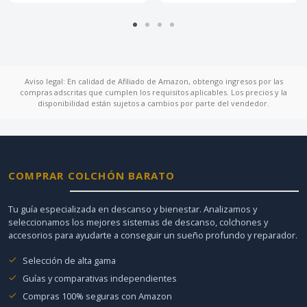
Aviso legal: En calidad de Afiliado de Amazon, obtengo ingresos por las
compras adscritas que cumplen los requisitos aplicables. Los precios y la
disponibilidad están sujetos a cambios por parte del vendedor.
COMPRAR COLCHÓN BARATO
Tu guía especializada en descanso y bienestar. Analizamos y
seleccionamos los mejores sistemas de descanso, colchones y
accesorios para ayudarte a conseguir un sueño profundo y reparador.
Selección de alta gama
Guías y comparativas independientes
Compras 100% seguras con Amazon