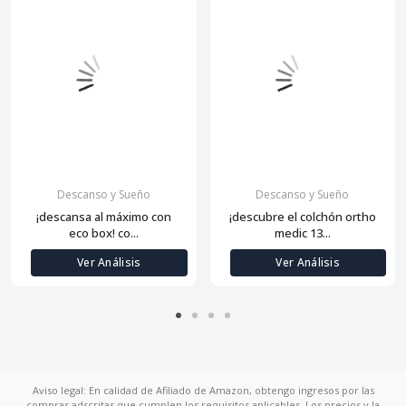
Descanso y Sueño
Descanso y Sueño
¡descansa al máximo con
¡descubre el colchón ortho
eco box! co...
medic 13...
Ver Análisis
Ver Análisis
Aviso legal: En calidad de Afiliado de Amazon, obtengo ingresos por las
compras adscritas que cumplen los requisitos aplicables. Los precios y la