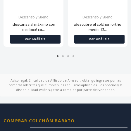
Descanso y Sueño
Descanso y Sueño
¡descansa al máximo con
¡descubre el colchón ortho
eco box! co...
medic 13...
Ver Análisis
Ver Análisis
Aviso legal: En calidad de Afiliado de Amazon, obtengo ingresos por las
compras adscritas que cumplen los requisitos aplicables. Los precios y la
disponibilidad están sujetos a cambios por parte del vendedor.
COMPRAR COLCHÓN BARATO