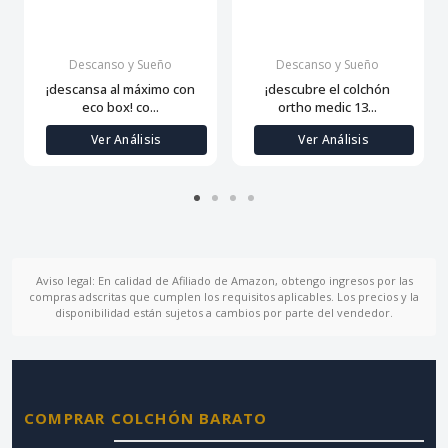
Descanso y Sueño
Descanso y Sueño
¡descansa al máximo con
¡descubre el colchón
eco box! co...
ortho medic 13...
Ver Análisis
Ver Análisis
Aviso legal: En calidad de Afiliado de Amazon, obtengo ingresos por las
compras adscritas que cumplen los requisitos aplicables. Los precios y la
disponibilidad están sujetos a cambios por parte del vendedor.
COMPRAR COLCHÓN BARATO