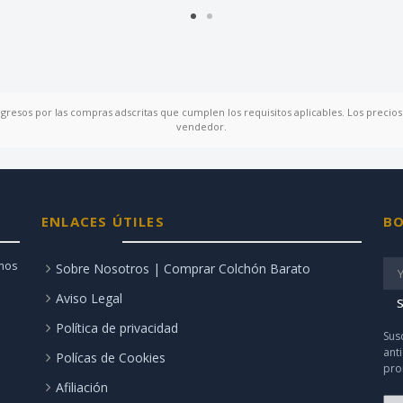
ngresos por las compras adscritas que cumplen los requisitos aplicables. Los precios 
vendedor.
ENLACES ÚTILES
BO
amos
Sobre Nosotros | Comprar Colchón Barato
Aviso Legal
S
Política de privacidad
Sus
ant
Polícas de Cookies
pro
Afiliación