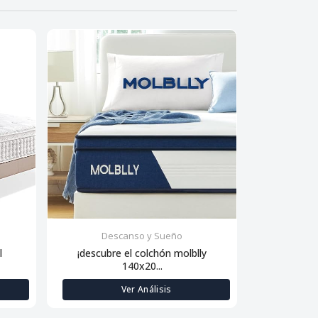
Descanso y Sueño
Des
l
¡descubre el colchón molblly
Descanso de
140x20...
Ver Análisis