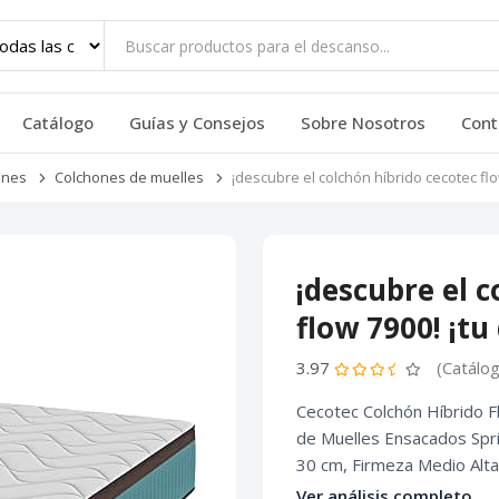
Catálogo
Guías y Consejos
Sobre Nosotros
Cont
ones
Colchones de muelles
¡descubre el colchón híbrido cecotec fl
¡descubre el c
flow 7900! ¡tu
3.97
(Catálo
Cecotec Colchón Híbrido F
de Muelles Ensacados Spri
30 cm, Firmeza Medio Alt
Ver análisis completo