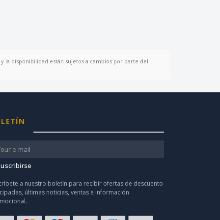
y la disponibilidad están sujetos a cambios por parte del
LETÍN
uscribirse
críbete a nuestro boletín para recibir ofertas de descuento
icipadas, últimas noticias, ventas e información
mocional.