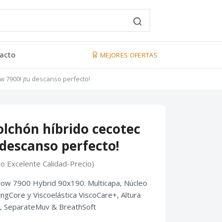
acto
MEJORES OFERTAS
ow 7900! ¡tu descanso perfecto!
olchón híbrido cecotec
 descanso perfecto!
go Excelente Calidad-Precio)
low 7900 Hybrid 90x190. Multicapa, Núcleo
ngCore y Viscoelástica ViscoCare+, Altura
a, SeparateMuv & BreathSoft