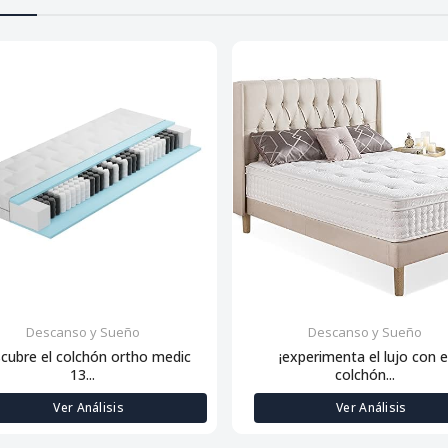
Descanso y Sueño
Descanso y Sueño
scubre el colchón ortho medic
¡experimenta el lujo con e
13...
colchón...
Ver Análisis
Ver Análisis