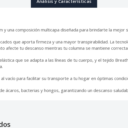
Análisis y Características
 cm y una composición multicapa diseñada para brindarte la mejor
cados que aporta firmeza y una mayor transpirabilidad. La tecno
to afecte tu descanso mientras tu columna se mantiene correcta
ástica que se adapta a las líneas de tu cuerpo, y el tejido Breath
a.
l vacío para facilitar su transporte a tu hogar en óptimas condic
 de ácaros, bacterias y hongos, garantizando un descanso saludab
dos