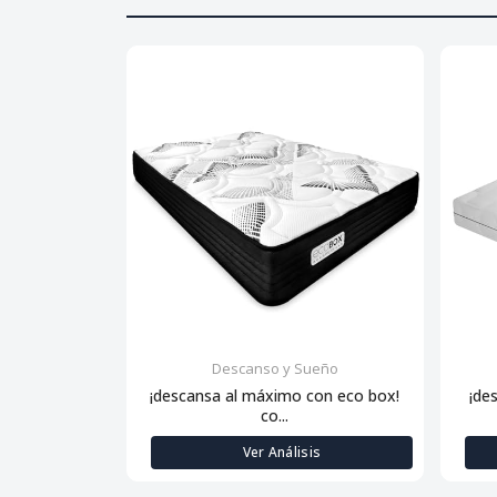
Descanso y Sueño
¡descansa al máximo con eco box!
¡de
co...
Ver Análisis