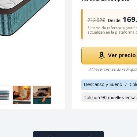
169
212.02€
Desde:
*Precio de referencia (verifi
actualizan en la plataforma of
Ver precio
Al hacer clic, serás redirigi
Descanso y Sueño
/
Col
colchon 90 muelles ensa