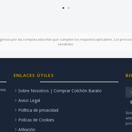
ngresos por las compras adscritas que cumplen los requisitos aplicables. Los precios 
vendedor.
ENLACES ÚTILES
BO
amos
Sobre Nosotros | Comprar Colchón Barato
Aviso Legal
S
Política de privacidad
Sus
ant
Polícas de Cookies
pro
Afiliación