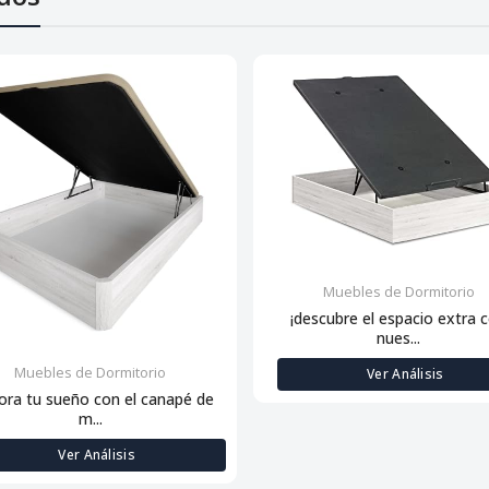
Muebles de Dormitorio
¡descubre el espacio extra 
nues...
Muebles de Dormitorio
Ver Análisis
ora tu sueño con el canapé de
m...
Ver Análisis