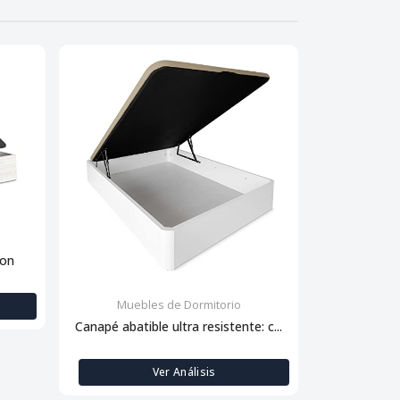
con
Muebles de Dormitorio
Muebl
Canapé abatible ultra resistente: c...
Descansa
Ver Análisis