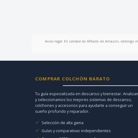
Aviso legal: En calidad de Afiliado de Amazon, obtengo i
COMPRAR COLCHÓN BARATO
Tu guía especializada en descanso y bienestar. Analiz
y seleccionamos los mejores sistemas de descanso,
colchones y accesorios para ayudarte a conseguir un
sueño profundo y reparador.
Selección de alta gama
Guías y comparativas independientes