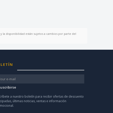
y la disponibilidad están sujetos a cambios por parte del
LETÍN
uscribirse
críbete a nuestro boletín para recibir ofertas de descuento
icipadas, últimas noticias, ventas e información
mocional.