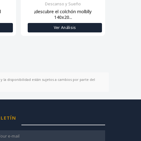
Descanso y Sueño
Des
l
¡descubre el colchón molblly
Descanso de
140x20...
Ver Análisis
y la disponibilidad están sujetos a cambios por parte del
LETÍN