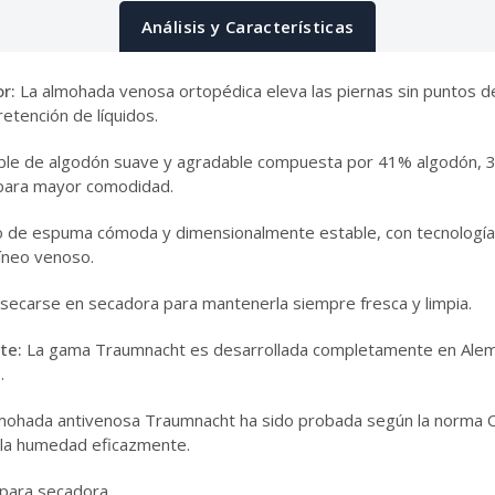
Análisis y Características
r:
La almohada venosa ortopédica eleva las piernas sin puntos de
retención de líquidos.
ble de algodón suave y agradable compuesta por 41% algodón, 3
 para mayor comodidad.
o de espuma cómoda y dimensionalmente estable, con tecnología de
uíneo venoso.
secarse en secadora para mantenerla siempre fresca y limpia.
te:
La gama Traumnacht es desarrollada completamente en Aleman
.
mohada antivenosa Traumnacht ha sido probada según la norma 
y la humedad eficazmente.
 para secadora.