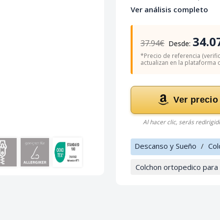
Ver análisis completo
34.0
37.94€
Desde:
*Precio de referencia (verifi
actualizan en la plataforma of
Ver precio
Al hacer clic, serás redirigi
Descanso y Sueño
/
Col
Colchon ortopedico par