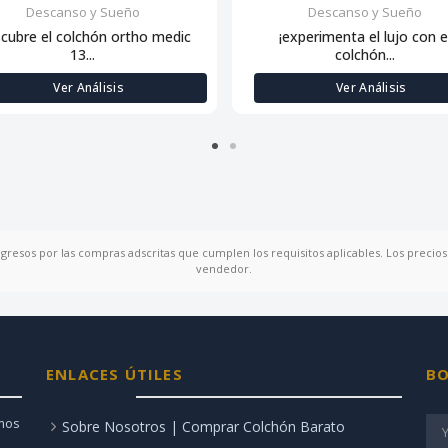
Descanso y Sueño
Descanso y Sueño
scubre el colchón ortho medic
¡experimenta el lujo con e
13...
colchón...
Ver Análisis
Ver Análisis
ngresos por las compras adscritas que cumplen los requisitos aplicables. Los precios 
vendedor.
ENLACES ÚTILES
BO
amos
Sobre Nosotros | Comprar Colchón Barato