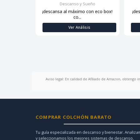
Descanso y Sueño
¡descansa al máximo con eco box!
¡de
co...
Ver Análisis
Aviso legal: En calidad de Afiliado de Amazon, obtengo i
COMPRAR COLCHÓN BARATO
Tu guía especializada en descanso y bienestar. Analiz
y seleccionamos los mejores sistemas de descanso,