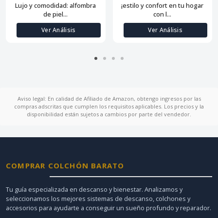
Lujo y comodidad: alfombra
¡estilo y confort en tu hogar
de piel...
con l...
Ver Análisis
Ver Análisis
Aviso legal: En calidad de Afiliado de Amazon, obtengo ingresos por las
compras adscritas que cumplen los requisitos aplicables. Los precios y la
disponibilidad están sujetos a cambios por parte del vendedor.
COMPRAR COLCHÓN BARATO
Tu guía especializada en descanso y bienestar. Analizamos y
seleccionamos los mejores sistemas de descanso, colchones y
accesorios para ayudarte a conseguir un sueño profundo y reparador.